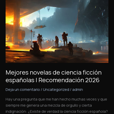
novelas
de
ciencia
ficción
españolas
|
Recomendación
2026
Mejores novelas de ciencia ficción
españolas | Recomendación 2026
Deja un comentario
/
Uncategorized
/
admin
Hay una pregunta que me han hecho muchas veces y que
siempre me genera una mezcla de orgullo y cierta
indignación: ¿Existe de verdad la ciencia ficción española?