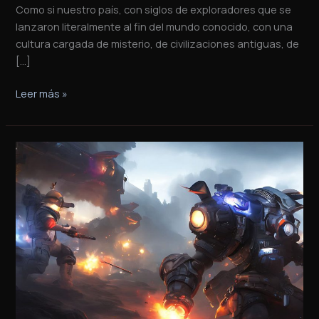
Como si nuestro país, con siglos de exploradores que se
lanzaron literalmente al fin del mundo conocido, con una
cultura cargada de misterio, de civilizaciones antiguas, de
[…]
Leer más »
Libros
de
ciencia
ficción
recomendados
|
Mundos
para
pensar