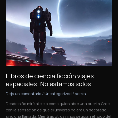
de
ciencia
ficción
viajes
espaciales:
No
estamos
solos
Libros de ciencia ficción viajes
espaciales: No estamos solos
Deja un comentario
/
Uncategorized
/
admin
Desde niño miré al cielo como quien abre una puerta Crecí
con la sensación de que el universo no era un decorado,
sino una llamada. Mientras otros niños seguían el ruido del