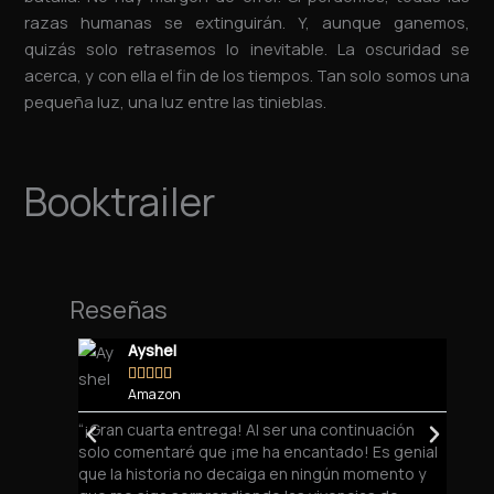
razas humanas se extinguirán. Y, aunque ganemos,
quizás solo retrasemos lo inevitable. La oscuridad se
acerca, y con ella el fin de los tiempos. Tan solo somos una
pequeña luz, una luz entre las tinieblas.
Booktrailer
Reseñas
Ayshel





Amazon
“¡Gran cuarta entrega! Al ser una continuación
“¡Cont
solo comentaré que ¡me ha encantado! Es genial
más qu
que la historia no decaiga en ningún momento y
que te